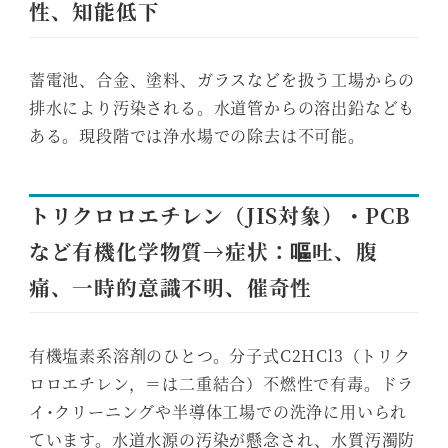
性、知能低下
蓄電池、合金、塗料、ガラスなどを扱う工場からの
排水により汚染される。水道管からの溶出鉛なども
ある。現段階では浄水場での除去は不可能。
トリクロロエチレン（JIS対象）・PCB
など有機化学物質→症状：嘔吐、腹
痛、一時的意識不明、催奇性
有機塩素系溶剤のひとつ。分子式C2HCl3（トリク
ロロエチレン，＝は二重結合）不燃性で有毒。ドラ
イ･クリーニングや半導体工場での洗浄に用いられ
ています。水道水源の汚染が懸念され、水質汚濁防