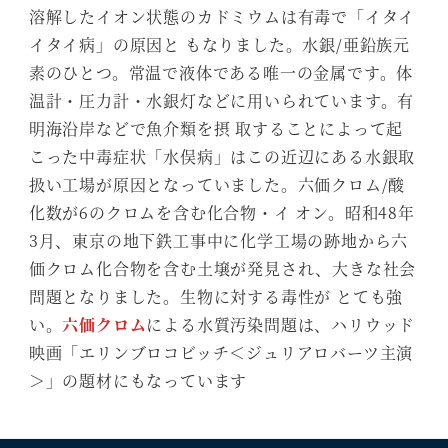
溶解したイオン状態のカドミウムは有毒で「イタイ
イタイ病」の原因と もなりました。水銀/亜鉛族元
素のひとつ。常温で液体である唯一の金属です。体
温計・圧力計・水銀灯などに用いられています。有
明海沿岸などで魚介類を摂 取することによって起
こった中毒症状「水俣病」はこの近辺にある水銀取
扱い工場が原因となっていました。六価クロム/酸
化数が6のクロムを含む化合物・イ オン。昭和48年
3月、東京の地下鉄工事中に化学工場の跡地から六
価クロム化合物を含む土壌が発見され、大きな社会
問題となりました。生物に対する毒性が とても強
い。
六価クロム
による水質汚染問題は、ハリウッド
映画「エリンブロコビッチ＜ジュリアロバーツ主演
＞」の題材にもなっています