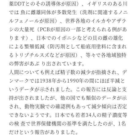
薬DDTとのその誘導体が原因）、イギリスのある川
では 魚に雌雄同体が多数発生（洗剤に関連するノニ
ルフェノールが原因）、世界各地のイルカやアザラ
シの大量死（PCBが原因の一部と考えられる例があ
りま す）、日本でのイボニシなどの貝の雌の雄化
による繁殖低減（防汚剤として船底用塗料に含まれ
るトリブチルスズなどが原因）、等々で各地域独特
の弊害があぶ り出されています。
人間についても例えば精子数の減少が指摘され、デ
ンマークでは1938年から1990年の間にほぼ半減と
いうデータが示されました。この報告には反論と支
持が出されましたが、他の国でも類似のデータが示
され、動物実験での確認例もあって減少傾向は否定
できないようです。日本でも若者34人の精子濃度等
の検 査で世界保健機関の基準を満たしたのが、1名
だけという報告がありました。