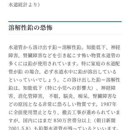
水道統計より）
溶解性鉛の恐怖
水道管から溶け出す鉛＝溶解性鉛。知能低下、神経
障害、腎臓障害などを引き起こす怖い物質水道管の
多くには鉛が使用されています。特に家庭の水道配
管が鉛 の場合、必ず水道水中に鉛が溶出している
といっていいでしょう。この溶け出した鉛＝溶解性
鉛は、知能低下（特に小児への影響大）、神経障
害、消化管障害、 不眠、脳炎、痴呆、腎臓障害な
どの原因となる非常に恐ろしい物質です。1987年
に全面使用禁止となり、撤去工事が進められていま
すが、国内にはまだ 850万世帯分以上（朝日新聞
2001.5.8）も鉛製水道管が残っているといいます。