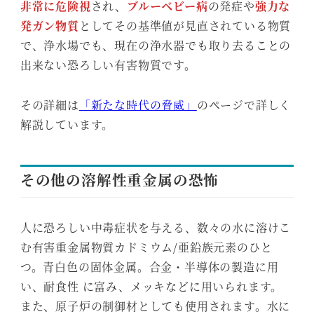
非常に危険視
され、
ブルーベビー病
の発症や
強力な
発ガン物質
としてその基準値が見直されている物質
で、浄水場でも、現在の浄水器でも取り去ることの
出来ない恐ろしい有害物質です。
その詳細は
「新たな時代の脅威」
のページで詳しく
解説しています。
その他の溶解性重金属の恐怖
人に恐ろしい中毒症状を与える、数々の水に溶けこ
む有害重金属物質カドミウム/亜鉛族元素のひと
つ。青白色の固体金属。合金・半導体の製造に用
い、耐食性 に富み、メッキなどに用いられます。
また、原子炉の制御材としても使用されます。水に