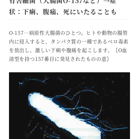
有害細菌（大腸菌O-157など）→症
状：下痢、腹痛、死にいたることも
O-157…病原性大腸菌のひとつ。ヒトや動物の腸管
内に侵入すると、タンパク質の一種であるベロ毒素
を放出し、激しい下痢や腹痛を起こします。｛O血
清型を持つ157番目に発見されたものの意｝