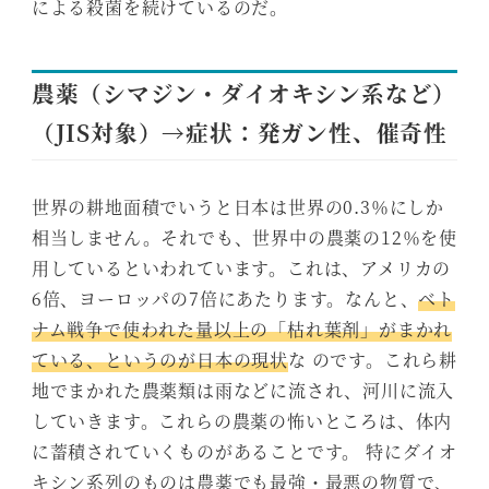
による殺菌を続けているのだ。
農薬（シマジン・ダイオキシン系など）
（JIS対象）→症状：発ガン性、催奇性
世界の耕地面積でいうと日本は世界の0.3％にしか
相当しません。それでも、世界中の農薬の12％を使
用しているといわれています。これは、アメリカの
6倍、ヨーロッパの7倍にあたります。なんと、
ベト
ナム戦争で使われた量以上の「枯れ葉剤」がまかれ
ている、というのが日本の現状
な のです。これら耕
地でまかれた農薬類は雨などに流され、河川に流入
していきます。これらの農薬の怖いところは、体内
に蓄積されていくものがあることです。 特にダイオ
キシン系列のものは農薬でも最強・最悪の物質で、